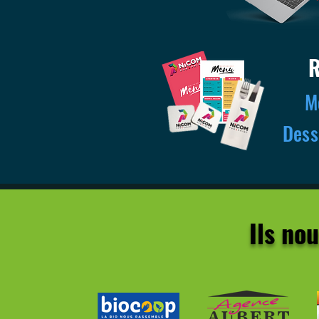
M
Dess
Ils no