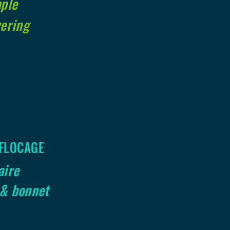
ple
vering
 FLOCAGE
aire
 & bonnet