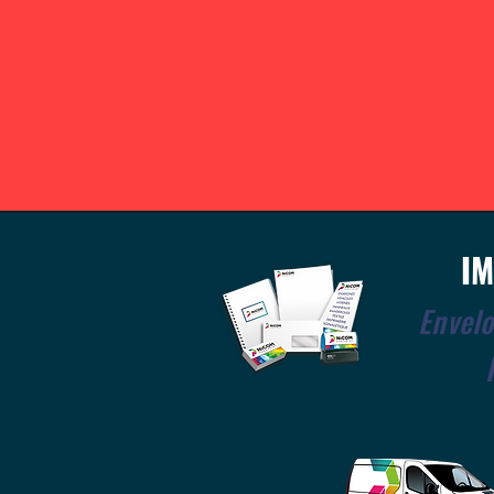
I
Envel