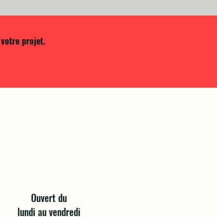
votre projet.
, marquage véhicule, imprimerie, restauration, vitrine, panneau, objet
sieux, Trouville-sur-mer, Cabourg, Bénerville-sur-mer, Blonville-sur-mer,
êque, Rivière Saint Sauveur, Honfleur, Equemauville, Beuzeville, Villerville, Saint
-Arnoult, Bonneville-sur-touques, Canapville, Saint-Martin-aux-chartrains, Villers-
gate, Dives-sur-mer
 restaurant, cartes de visite, dépliant, brochure, flocage, broderie, sublimation,
marquage, pose, impression, bâche, drapeau, digital, banderole, tampon,
gs, création graphique, maquette, publicité,
Ouvert du
lundi au vendredi