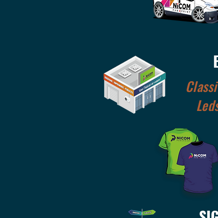
Class
Led
SI