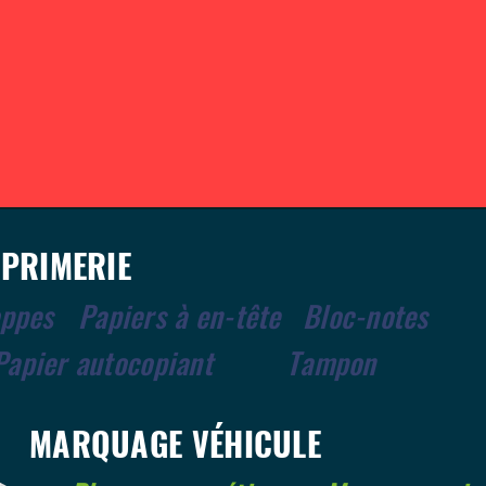
MPRIMERIE
oppes
Papiers à en-tête
Bloc-notes
Papier autocopiant
Tampon
MARQUAGE VÉHICULE