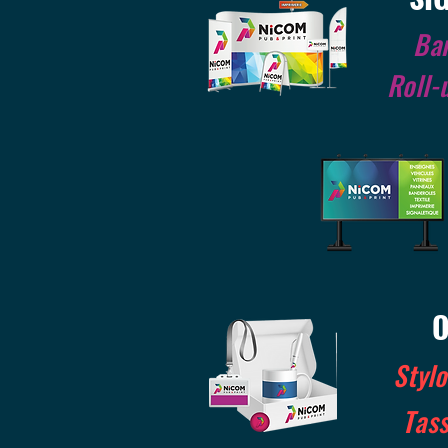
Ba
Roll-
O
Stylo
Tas