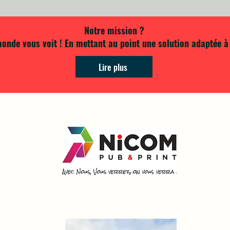
Notre mission ?
onde vous voit ! En mettant au point une solution adaptée à 
Lire plus
Enseigne, signalétique
publicitaire, textile
Deauville, touques, Li
Tourgéville, Pont-l'Ev
Gatien des bois, Saint
sur-mer, Dozulé, Houl
Flyer, affiche, menu de
covering, publicité, 
calendrier, cartes, mu