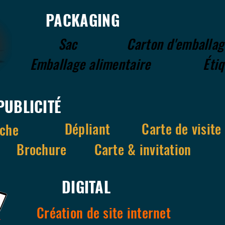
PACKAGING
Sac
Carton d'emballag
Emballage alimentaire
Éti
PUBLICITÉ
Dépliant
Carte de visite
iche
Brochure
Carte & invitation
DIGITAL
Création de site internet