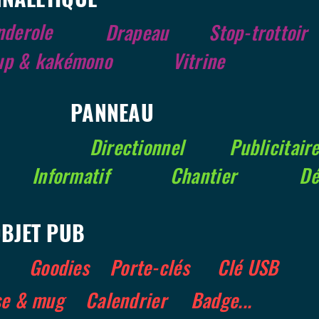
nderole
Drapeau
Stop-trottoir
up & kakémono
Vitrine
PANNEAU
Directionnel
Publicitair
Informatif
Chantier
Dé
BJET PUB
Goodies
Porte-clés
Clé USB
se & mug
Calendrier
Badge...