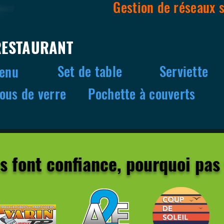
Gestion de réseaux 
RESTAURANT
Set de table
Serviette
enu
ous de verre
Pochette à couverts
us font confiance, pourquoi pas 