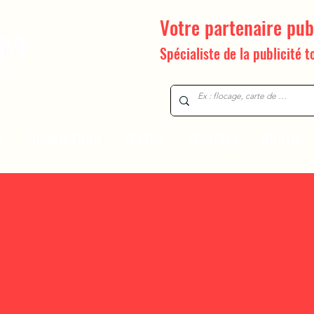
Votre partenaire pub
Avec nous,
Vous verrez,
Spécialiste de la publicité
t
On vous verra !
T
SIGNALÉTIQUE
TEXTILE
VÉHICULE
DIGITAL