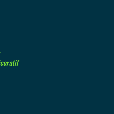
e
coratif