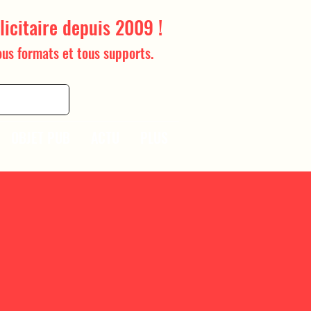
licitaire depuis 2009 !
ous formats et tous supports.
OBJET PUB
ACTU
PLUS