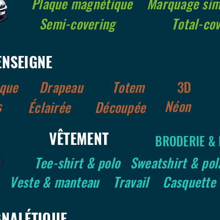
Plaque magnétique
Marquage sim
Semi-covering
Total-co
ENSEIGNE
ique
Drapeau
Totem
3D
s
Néon
Éclairée
Découpée
VÊTEMENT
BRODERIE &
Tee-shirt & polo
Sweatshirt & pol
Veste & manteau
Travail
Casquette
GNALÉTIQUE